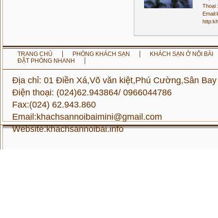
Thoại 
Email:
http:k
TRANG CHỦ
PHÒNG KHÁCH SẠN
KHÁCH SẠN Ở NỘI BÀI
ĐẶT PHÒNG NHANH
Địa chỉ: 01 Điền Xá,Võ văn kiệt,Phú Cường,Sân Bay
Điện thoại: (024)62.943864/ 0966044786
Fax:(024) 62.943.860
Email:khachsannoibaimini@gmail.com
Website:
khachsannoibai.info