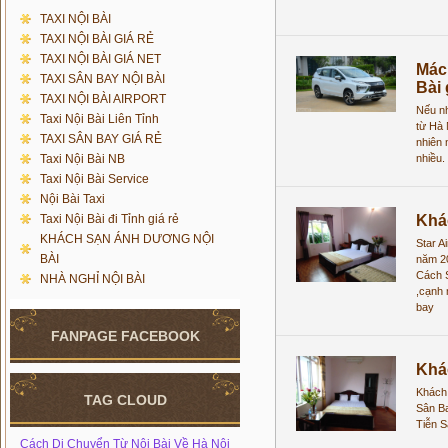
TAXI NỘI BÀI
TAXI NỘI BÀI GIÁ RẺ
TAXI NỘI BÀI GIÁ NET
Mác
TAXI SÂN BAY NỘI BÀI
Bài 
TAXI NỘI BÀI AIRPORT
Nếu nh
Taxi Nội Bài Liên Tỉnh
từ Hà 
TAXI SÂN BAY GIÁ RẺ
nhiên 
Taxi Nội Bài NB
nhiều.
Taxi Nội Bài Service
Nội Bài Taxi
Taxi Nội Bài đi Tỉnh giá rẻ
Khá
KHÁCH SẠN ÁNH DƯƠNG NỘI
Star A
BÀI
năm 2
Cách S
NHÀ NGHỈ NỘI BÀI
,cạnh 
bay
FANPAGE FACEBOOK
Khá
Khách 
TAG CLOUD
Sân Ba
Tiễn 
Cách Di Chuyển Từ Nội Bài Về Hà Nội