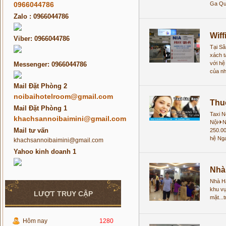
0966044786
Ga Quố
Zalo : 0966044786
Wiff
Viber: 0966044786
Tại Sâ
xách t
với hệ
Messenger: 0966044786
của nh
Mail Đặt Phòng 2
noibaihotelroom@gmail.com
Thuê
Mail Đặt Phòng 1
Taxi N
khachsannoibaimini@gmail.com
Nội✈Nô
Mail tư vấn
250.00
hệ Ng
khachsannoibaimini@gmail.com
Yahoo kinh doanh 1
Nhà
Nhà H
khu vự
LƯỢT TRUY CẬP
mặt...
Hôm nay
1280