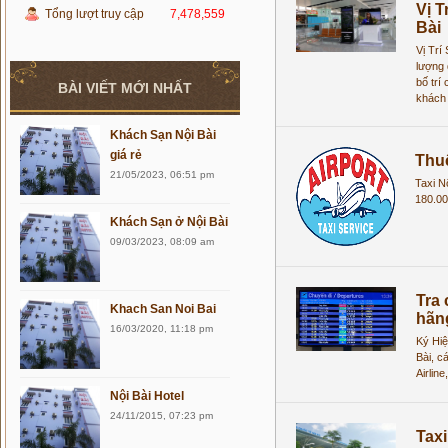
Vị T
Tổng lượt truy cập
7,478,559
Bài
Vị Trí
lượng 
bố trí
BÀI VIẾT MỚI NHẤT
khách
Khách Sạn Nội Bài
giá rẻ
Thuê
21/05/2023, 06:51 pm
Taxi N
180.00
Khách Sạn ở Nội Bài
09/03/2023, 08:09 am
Tra
Khach San Noi Bai
hãn
16/03/2020, 11:18 pm
Ký Hi
Bài, c
Airline
Nội Bài Hotel
24/11/2015, 07:23 pm
Taxi