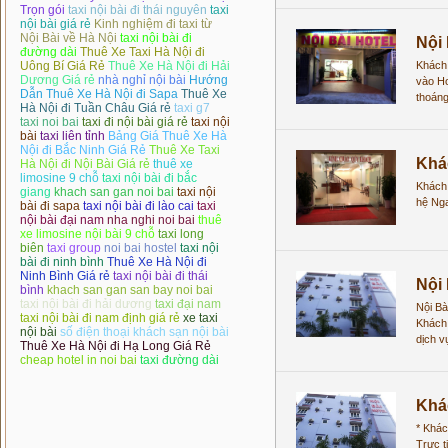
Trọn gói
taxi nội bài đi thái nguyên
taxi
nội bài giá rẻ
Kinh nghiệm đi taxi từ
Nội Bài về Hà Nội
taxi nội bài đi
Nội 
đường dài
Thuê Xe Taxi Hà Nội đi
Uông Bí Giá Rẻ
Thuê Xe Hà Nội đi Hải
Khách 
Dương Giá rẻ
nhà nghỉ nội bài
Hướng
vào H
Dẫn Thuê Xe Hà Nội đi Sapa
Thuê Xe
thoáng
Hà Nội đi Tuần Châu Giá rẻ
taxi g7
taxi noi bai
taxi đi nội bài giá rẻ
taxi nội
bài
taxi liên tỉnh
Bảng Giá Thuê Xe Hà
Nội đi Bắc Ninh Giá Rẻ
Thuê Xe Taxi
Khá
Hà Nội đi Nội Bài Giá rẻ
thuê xe
limosine 9 chỗ
taxi nội bài đi bắc
Khách 
giang
khach san gan noi bai
taxi nội
hệ Nga
bài đi sapa
taxi nội bài đi lào cai
taxi
nội bài đại nam
nha nghi noi bai
thuê
xe limosine nội bài 9 chỗ
taxi long
biên
taxi group
noi bai hostel
taxi nội
bài đi ninh bình
Thuê Xe Hà Nội đi
Ninh Bình Giá rẻ
taxi nội bài đi thái
Nội 
bình
khach san gan san bay noi bai
taxi nội bài đi hải dương
taxi đại nam
Nội Bà
taxi nội bài đi nam định giá rẻ
xe taxi
Khách 
nội bài
số điện thoại khách sạn nội bài
dịch v
Thuê Xe Hà Nội đi Hạ Long Giá Rẻ
cheap hotel in noi bai
taxi đường dài
Khác
* Khác
Trực t