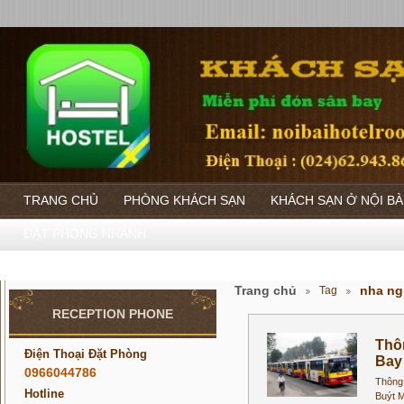
TRANG CHỦ
PHÒNG KHÁCH SẠN
KHÁCH SẠN Ở NỘI BÀ
ĐẶT PHÒNG NHANH
Trang chủ
nha ngh
Tag
RECEPTION PHONE
Thôn
Điện Thoại Đặt Phòng
Bay
0966044786
Thông 
Hotline
Buýt M