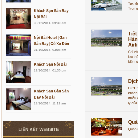
Taxi đ
Trọn g
Khách Sạn Sân Bay
Nội Bài
30/12/2014, 09:39 am
Tiết
Nội Bài Hotel | Gần
Hàng
Sân Bay| Có Xe Đón
Airl
31/10/2014, 03:08 pm
Chỉ vớ
lưu th
kiểm s
Khách Sạn Nội Bài
18/10/2014, 01:30 pm
Dịc
DỊCH 
Khách Sạn Gần Sân
khách,
Bay Nội Bài
nhiều 
ly của
18/10/2014, 11:12 am
Quá
LIÊN KẾT WEBSITE
Quán 