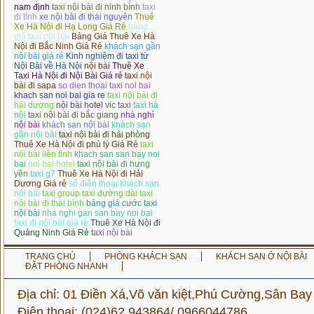
nam định
taxi nội bài đi ninh bình
taxi
đi tỉnh
xe nội bài đi thái nguyên
Thuê
Xe Hà Nội đi Hạ Long Giá Rẻ
bảng
giá taxi nội bài
Bảng Giá Thuê Xe Hà
Nội đi Bắc Ninh Giá Rẻ
khách sạn gần
nội bài giá rẻ
Kinh nghiệm đi taxi từ
Nội Bài về Hà Nội
nội bài
Thuê Xe
Taxi Hà Nội đi Nội Bài Giá rẻ
taxi nội
bài đi sapa
so dien thoai taxi noi bai
khach san noi bai gia re
taxi nội bài đi
hải dương
nội bài hotel
vic taxi
taxi hà
nội
taxi nội bài đi bắc giang
nhà nghỉ
nội bài
khách sạn nội bài
khách sạn
gần nội bài
taxi nội bài đi hải phòng
Thuê Xe Hà Nội đi phủ lý Giá Rẻ
taxi
nội bài liên tỉnh
khach san san bay noi
bai
noi bai hotel
taxi nội bài đi hưng
yên
taxi g7
Thuê Xe Hà Nội đi Hải
Dương Giá rẻ
số điện thoại khách sạn
nội bài
taxi group
taxi đường dài
taxi
nội bài đi thái bình
bảng giá cước taxi
nội bài
nha nghi gan san bay noi bai
taxi đi nội bài giá rẻ
Thuê Xe Hà Nội đi
Quảng Ninh Giá Rẻ
taxi nội bài
TRANG CHỦ
PHÒNG KHÁCH SẠN
KHÁCH SẠN Ở NỘI BÀI
ĐẶT PHÒNG NHANH
Địa chỉ: 01 Điền Xá,Võ văn kiệt,Phú Cường,Sân Bay
Điện thoại: (024)62.943864/ 0966044786