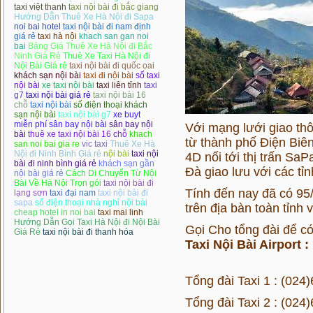
taxi việt thanh
taxi nội bài đi bắc giang
Hướng Dẫn Thuê Xe Hà Nội đi Sapa
noi bai hotel
taxi nội bài đi nam định
giá rẻ
taxi hà nội
khach san gan noi
bai
Bảng Giá Thuê Xe Hà Nội đi Bắc
Ninh Giá Rẻ
Thuê Xe Taxi Hà Nội đi
Nội Bài Giá rẻ
taxi nội bài đi quốc oai
khách sạn nội bài
taxi đi nội bài
số taxi
nội bài
xe taxi nội bài
taxi liên tỉnh
taxi
g7
taxi nội bài giá rẻ
taxi nội bài 16
chỗ
taxi nội bài
số điện thoại khách
sạn nội bài
taxi nội bài g7
xe buyt
miễn phí sân bay nội bài
sân bay nội
Với mạng lưới giao th
bài
thuê xe taxi nội bài 16 chỗ
khach
từ thành phố Điện Biê
san noi bai gia re
vic taxi
Thuê Xe Hà
Nội đi Ninh Bình Giá rẻ
nội bài
taxi nội
4D nối tới thị trấn SaP
bài đi ninh bình giá rẻ
khách sạn gần
Đà giao lưu với các tỉ
nội bài giá rẻ
Cách Di Chuyển Từ Nội
Bài Về Hà Nội Trọn gói
taxi nội bài đi
Tính đến nay đã có 95
lạng sơn
taxi đại nam
taxi nội bài đi
sapa
số điện thoại nhà nghỉ nội bài
trên địa bàn toàn tỉnh
cheap hotel in noi bai
taxi mai linh
Hướng Dẫn Gọi Taxi Hà Nội đi Nội Bài
Gọi Cho tổng đài để có 
Giá Rẻ
taxi nội bài đi thanh hóa
Taxi Nội Bài Airport :
Tổng đài Taxi 1 : (02
Tổng đài Taxi 2 : (02