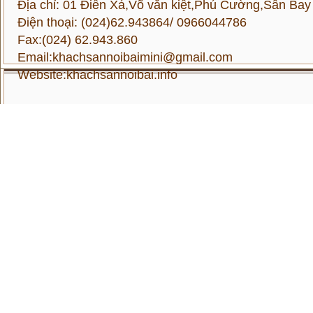
Địa chỉ: 01 Điền Xá,Võ văn kiệt,Phú Cường,Sân Bay
Điện thoại: (024)62.943864/ 0966044786
Fax:(024) 62.943.860
Email:khachsannoibaimini@gmail.com
Website:
khachsannoibai.info