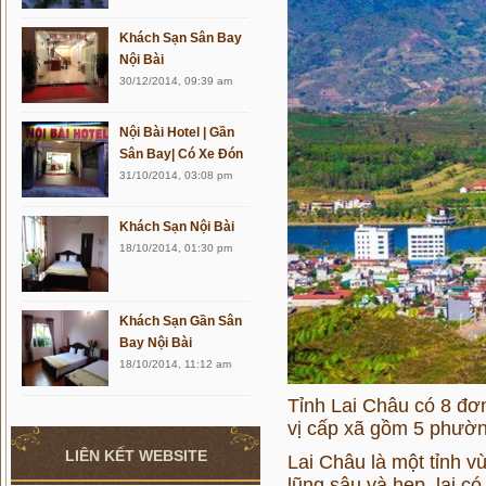
Khách Sạn Sân Bay
Nội Bài
30/12/2014, 09:39 am
Nội Bài Hotel | Gần
Sân Bay| Có Xe Đón
31/10/2014, 03:08 pm
Khách Sạn Nội Bài
18/10/2014, 01:30 pm
Khách Sạn Gần Sân
Bay Nội Bài
18/10/2014, 11:12 am
Tỉnh Lai Châu có 8 đơ
vị cấp xã gồm 5 phường
LIÊN KẾT WEBSITE
Lai Châu là một tỉnh vù
lũng sâu và hẹp, lại c