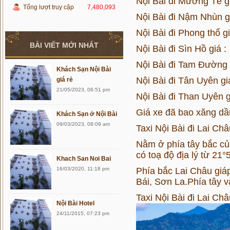
Nội Bài đi Mường Tè g
Tổng lượt truy cập
7,480,093
Nội Bài đi Nậm Nhùn g
Nội Bài đi Phong thổ g
BÀI VIẾT MỚI NHẤT
Nội Bài đi Sìn Hồ giá 
Nội Bài đi Tam Đường 
Khách Sạn Nội Bài
Nội Bài đi Tân Uyên gi
giá rẻ
21/05/2023, 06:51 pm
Nội Bài đi Than Uyên 
Giá xe đã bao xăng dầ
Khách Sạn ở Nội Bài
09/03/2023, 08:09 am
Taxi Nội Bài đi Lai Ch
Nằm ở phía tây bắc củ
có toạ độ địa lý từ 21
Khach San Noi Bai
16/03/2020, 11:18 pm
Phía bắc Lai Châu giá
Bái, Sơn La.Phía tây v
Taxi Nội Bài đi Lai Ch
Nội Bài Hotel
24/11/2015, 07:23 pm