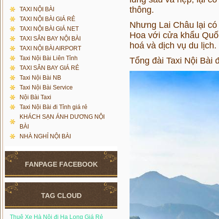
thông.
TAXI NỘI BÀI
TAXI NỘI BÀI GIÁ RẺ
Nhưng Lai Châu lại có
TAXI NỘI BÀI GIÁ NET
Hoa với cửa khẩu Quốc
TAXI SÂN BAY NỘI BÀI
hoá và dịch vụ du lịch.
TAXI NỘI BÀI AIRPORT
Taxi Nội Bài Liên Tỉnh
Tổng đài Taxi Nội Bài đ
TAXI SÂN BAY GIÁ RẺ
Taxi Nội Bài NB
Taxi Nội Bài Service
Nội Bài Taxi
Taxi Nội Bài đi Tỉnh giá rẻ
KHÁCH SẠN ÁNH DƯƠNG NỘI
BÀI
NHÀ NGHỈ NỘI BÀI
FANPAGE FACEBOOK
TAG CLOUD
Thuê Xe Hà Nội đi Hạ Long Giá Rẻ