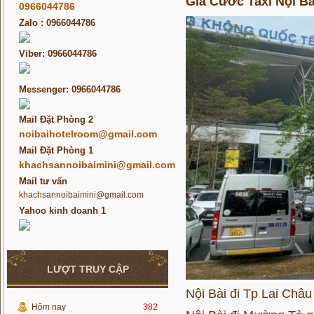
Giá Cước Taxi Nội Bà
0966044786
Zalo : 0966044786
Viber: 0966044786
Messenger: 0966044786
Mail Đặt Phòng 2
noibaihotelroom@gmail.com
Mail Đặt Phòng 1
khachsannoibaimini@gmail.com
Mail tư vấn
khachsannoibaimini@gmail.com
Yahoo kinh doanh 1
LƯỢT TRUY CẬP
Nội Bài đi Tp Lai Châu
Hôm nay
382