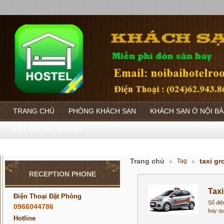
TRANG CHỦ
PHÒNG KHÁCH SẠN
KHÁCH SẠN Ở NỘI BÀ
ĐẶT PHÒNG NHANH
Trang chủ
taxi gr
Tag
RECEPTION PHONE
Taxi
Điện Thoại Đặt Phòng
Số điệ
0966044786
bay qu
Hotline