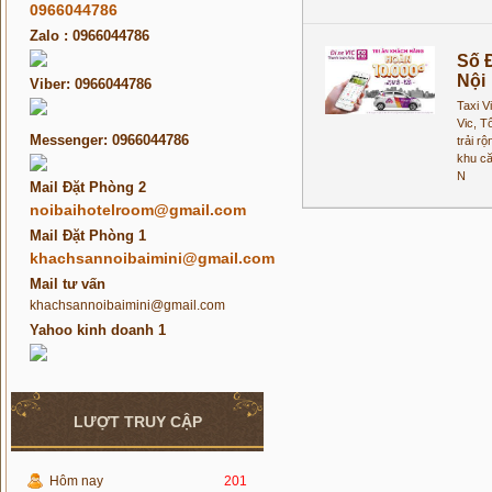
0966044786
Zalo : 0966044786
Số Đ
Nội
Viber: 0966044786
Taxi V
Vic, T
Messenger: 0966044786
trải r
khu că
N
Mail Đặt Phòng 2
noibaihotelroom@gmail.com
Mail Đặt Phòng 1
khachsannoibaimini@gmail.com
Mail tư vấn
khachsannoibaimini@gmail.com
Yahoo kinh doanh 1
LƯỢT TRUY CẬP
Hôm nay
201