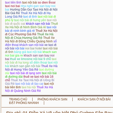
taxi liên tỉnh
taxi nội bài
so dien thoai
taxi noi bai
nha nghi gan san bay noi
bai
Hướng Dẫn Gọi Taxi Hà Nội đi Nội
Bài Giá Rẻ
Thuê Xe Hà Nội đi Hạ
Long Giá Rẻ
taxi đi tỉnh
taxi nội bài đi
phủ lý
taxi nội bài đi hưng yên
taxi nội
bài đi quốc oai
khách sạn nội bài
Thuê
Xe Hà Nội đi Ninh Bình Giá rẻ
taxi nội
bài đi ninh bình giá rẻ
Thuê Xe Hà Nội
đi Cúc Phương Giá Rẻ
Thuê Xe Hà
Nội đi Chùa Hương Giá Rẻ
Thuê Xe
Hà Nội đi Đông Chiều Quảng Ninh
số
điện thoại khách sạn nội bài
xe taxi đi
nội bài
nội bài
noi bai hotel
taxi nội bài
đi tỉnh
bảng giá taxi nội bài
khach san
noi bai gia re
khach san san bay noi
bai
thuê xe limosine nội bài 9 chỗ
taxi
nội bài đi hạ long
số điện thoại taxi nội
bài
khách sạn gần nội bài
Thuê Xe Hà
Nội đi Hưng Yên Giá Rẻ
taxi đường
dài
taxi nội bài đi lạng sơn
taxi nội bài
đi đường dài
thuê xe taxi nội bài 16
chỗ
Thuê Xe Taxi Hà Nội đi Uông Bí
Giá Rẻ
taxi nội bài đi lào cai
taxi nội
bài liên tỉnh
taxi hà nội
Thuê Xe Hà
Nội đi Quảng Ninh Giá Rẻ
TRANG CHỦ
PHÒNG KHÁCH SẠN
KHÁCH SẠN Ở NỘI BÀI
ĐẶT PHÒNG NHANH
Địa chỉ: 01 Điền Xá,Võ văn kiệt,Phú Cường,Sân Bay