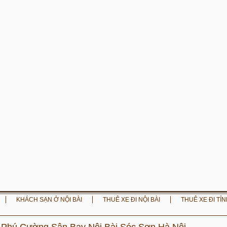
KHÁCH SẠN Ở NỘI BÀI
THUÊ XE ĐI NỘI BÀI
THUÊ XE ĐI TỈN
ệt,Phú Cường,Sân Bay Nội Bài,Sóc Sơn,Hà Nội