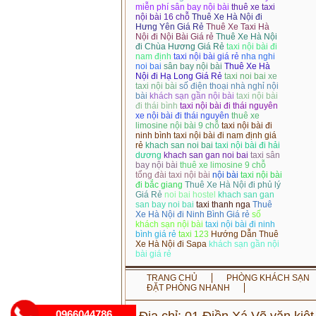
miễn phí sân bay nội bài
thuê xe taxi
nội bài 16 chỗ
Thuê Xe Hà Nội đi
Hưng Yên Giá Rẻ
Thuê Xe Taxi Hà
Nội đi Nội Bài Giá rẻ
Thuê Xe Hà Nội
đi Chùa Hương Giá Rẻ
taxi nội bài đi
nam định
taxi nội bài giá rẻ
nha nghi
noi bai
sân bay nội bài
Thuê Xe Hà
Nội đi Hạ Long Giá Rẻ
taxi noi bai
xe
taxi nội bài
số điện thoại nhà nghỉ nội
bài
khách sạn gần nội bài
taxi nội bài
đi thái bình
taxi nội bài đi thái nguyên
xe nội bài đi thái nguyên
thuê xe
limosine nội bài 9 chỗ
taxi nội bài đi
ninh bình
taxi nội bài đi nam định giá
rẻ
khach san noi bai
taxi nội bài đi hải
dương
khach san gan noi bai
taxi sân
bay nội bài
thuê xe limosine 9 chỗ
tổng đài taxi nội bài
nội bài
taxi nội bài
đi bắc giang
Thuê Xe Hà Nội đi phủ lý
Giá Rẻ
noi bai hostel
khach san gan
san bay noi bai
taxi thanh nga
Thuê
Xe Hà Nội đi Ninh Bình Giá rẻ
số
khách sạn nội bài
taxi nội bài đi ninh
bình giá rẻ
taxi 123
Hướng Dẫn Thuê
Xe Hà Nội đi Sapa
khách sạn gần nội
bài giá rẻ
TRANG CHỦ
PHÒNG KHÁCH SẠN
ĐẶT PHÒNG NHANH
0966044786
Địa chỉ: 01 Điền Xá,Võ văn ki