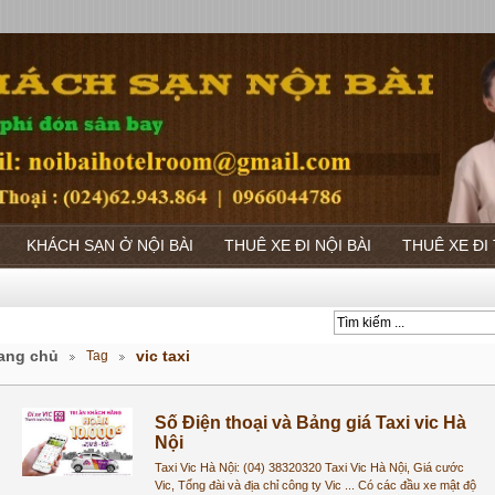
KHÁCH SẠN Ở NỘI BÀI
THUÊ XE ĐI NỘI BÀI
THUÊ XE ĐI
ang chủ
vic taxi
Tag
Số Điện thoại và Bảng giá Taxi vic Hà
Nội
Taxi Vic Hà Nội: (04) 38320320 Taxi Vic Hà Nội, Giá cước
Vic, Tổng đài và địa chỉ công ty Vic ... Có các đầu xe mật độ