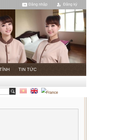
Đăng nhập
Đăng ký
 TỈNH
TIN TỨC