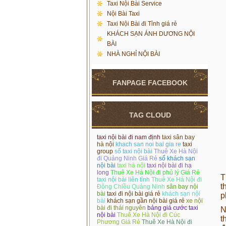
Taxi Nội Bài Service
Nội Bài Taxi
Taxi Nội Bài đi Tỉnh giá rẻ
KHÁCH SẠN ÁNH DƯƠNG NỘI
BÀI
NHÀ NGHỈ NỘI BÀI
FANPAGE FACEBOOK
TAG CLOUD
taxi nội bài đi nam định
taxi sân bay
hà nội
khach san noi bai gia re
taxi
group
số taxi nội bài
Thuê Xe Hà Nội
đi Quảng Ninh Giá Rẻ
số khách sạn
nội bài
taxi hà nội
taxi nội bài đi hạ
long
Thuê Xe Hà Nội đi phủ lý Giá Rẻ
T
taxi nội bài liên tỉnh
Thuê Xe Hà Nội đi
t
Đông Chiều Quảng Ninh
sân bay nội
bài
taxi đi nội bài giá rẻ
khách sạn nội
p
bài
khách sạn gần nội bài giá rẻ
xe nội
bài đi thái nguyên
bảng giá cước taxi
N
nội bài
Thuê Xe Hà Nội đi Cúc
t
Phương Giá Rẻ
Thuê Xe Hà Nội đi