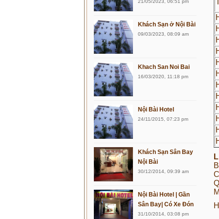
21/05/2023, 06:51 pm
Khách Sạn ở Nội Bài
H
09/03/2023, 08:09 am
Khach San Noi Bai
16/03/2020, 11:18 pm
Nội Bài Hotel
24/11/2015, 07:23 pm
Khách Sạn Sân Bay
L
Nội Bài
B
30/12/2014, 09:39 am
C
Q
M
Nội Bài Hotel | Gần
Sân Bay| Có Xe Đón
H
31/10/2014, 03:08 pm