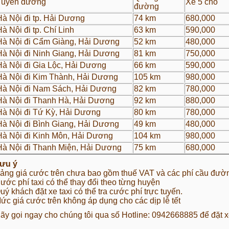
Tuyến đường
Xe 5 chỗ
đường
Hà Nội đi tp. Hải Dương
74 km
680,000
à Nội đi tp. Chí Linh
63 km
590,000
Hà Nội đi Cẩm Giàng, Hải Dương
52 km
480,000
Hà Nội đi Ninh Giang, Hải Dương
81 km
750,000
Hà Nội đi Gia Lộc, Hải Dương
66 km
590,000
Hà Nội đi Kim Thành, Hải Dương
105 km
980,000
Hà Nội đi Nam Sách, Hải Dương
82 km
780,000
Hà Nội đi Thanh Hà, Hải Dương
92 km
880,000
Hà Nội đi Tứ Kỳ, Hải Dương
80 km
780,000
Hà Nội đi Bình Giang, Hải Dương
49 km
480,000
Hà Nội đi Kinh Môn, Hải Dương
104 km
980,000
Hà Nội đi Thanh Miện, Hải Dương
75 km
680,000
ưu ý
ảng giá cước trên chưa bao gồm thuế VAT và các phí cầu đườ
ước phí taxi có thể thay đổi theo từng huyện
uý khách đặt xe taxi có thể tra cước phí trực tuyến.
ức giá cước trên không áp dụng cho các dịp lễ tết
ãy gọi ngay cho chúng tôi qua số
Hotline: 0942668885
để đặt x