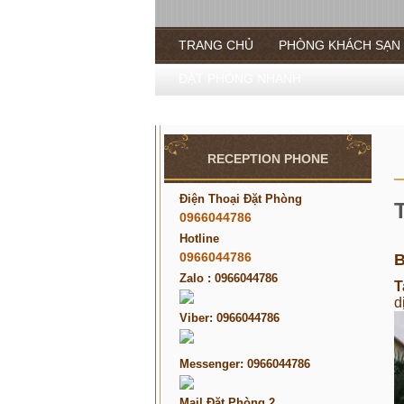
TRANG CHỦ
PHÒNG KHÁCH SẠN
ĐẶT PHÒNG NHANH
RECEPTION PHONE
Điện Thoại Đặt Phòng
0966044786
Hotline
0966044786
B
Zalo : 0966044786
T
d
Viber: 0966044786
Messenger: 0966044786
Mail Đặt Phòng 2