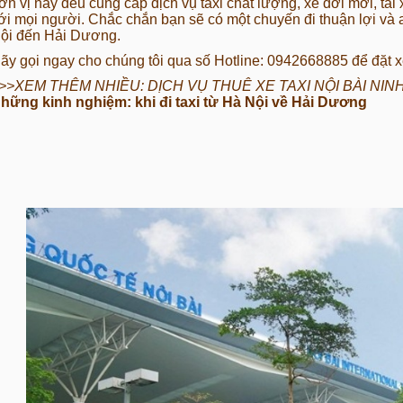
ơn vị này đều cung cấp dịch vụ taxi chất lượng, xe đời mới, tà
ới mọi người. Chắc chắn bạn sẽ có một chuyến đi thuận lợi và a
ội đến Hải Dương.
ãy gọi ngay cho chúng tôi qua số
Hotline: 0942668885
để đặt x
>>XEM THÊM NHIỀU:
DỊCH VỤ THUÊ XE TAXI NỘI BÀI NINH
hững kinh nghiệm: khi đi taxi từ Hà Nội về Hải Dương