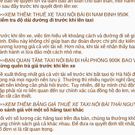
ể bảo vệ quyền lợi và đảm bảo an toàn cho bản thân, mỗi hành
ố sau đây trước khi quyết định lên xe:
>>XEM THÊM:
THUÊ XE TAXI NỘI BÀI ĐI NAM ĐỊNH 950K
iểm tra độ dài đường đi trước khi lên taxi
rước khi lên xe, việc tìm hiểu về khoảng cách và đường đi sẽ gi
rình. Điều này không chỉ giúp bạn dự đoán được chi phí dự kiến
hương lượng giá cả với tài xế. Hơn nữa, khi tài xế nhận thấy bạ
ránh hành vi lừa đảo một cách nhỏ nhẹ.
>>BẠN QUAN TÂM:
TAXI NỘI BÀI ĐI HẢI PHÒNG 900K BA
ừng quên trả giá trước khi lên xe
ề xuất thống nhất giá cả với tài xế trước khi bắt taxi từ Hà Nộ
rọng mà mọi người nên lưu ý. Thường thì nhiều người nghĩ rằng
ét nên không cần phải hỏi trước. Tuy nhiên, để tự mình chủ động
ặp phải rủi ro liên quan đến sự chính xác của đồng hồ đo km, việ
ẫn rất cần thiết.
>>XEM THÊM:
BẢNG GIÁ THUÊ XE TAXI NỘI BÀI THÁI NGU
o sánh giá với một số hãng taxi khác
ối với số lượng các hãng taxi trên địa bàn, chúng ta thường kh
ụng chính sách giá cả khác nhau. Để đưa ra quyết định tốt nhất
ố đơn vị là rất quan trọng.