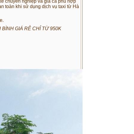
i xế chuyên nghiệp và giá cả phù hợp
n toàn khi sử dụng dịch vụ taxi từ Hà
e.
 BÌNH GIÁ RẺ CHỈ TỪ 950K