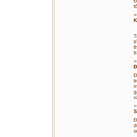
Đ
t
>
K
T
t
t
t
>
Đ
Đ
t
m
g
v
>
S
Đ
d
s