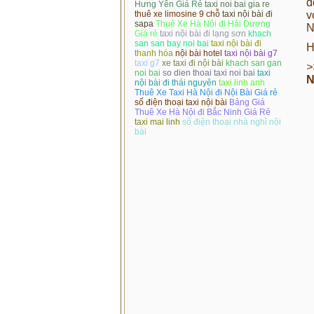
đ
Hưng Yên Giá Rẻ
taxi noi bai gia re
v
thuê xe limosine 9 chỗ
taxi nội bài đi
sapa
Thuê Xe Hà Nội đi Hải Dương
N
Giá rẻ
taxi nội bài đi lạng sơn
khach
san san bay noi bai
taxi nội bài đi
H
thanh hóa
nội bài hotel
taxi nội bài g7
taxi g7
xe taxi đi nội bài
khach san gan
>
noi bai
so dien thoai taxi noi bai
taxi
N
nội bài đi thái nguyên
taxi linh anh
Thuê Xe Taxi Hà Nội đi Nội Bài Giá rẻ
số điện thoại taxi nội bài
Bảng Giá
Thuê Xe Hà Nội đi Bắc Ninh Giá Rẻ
taxi mai linh
số điện thoại nhà nghỉ nội
bài