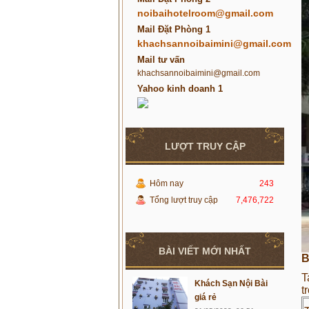
noibaihotelroom@gmail.com
Mail Đặt Phòng 1
khachsannoibaimini@gmail.com
Mail tư vấn
khachsannoibaimini@gmail.com
Yahoo kinh doanh 1
LƯỢT TRUY CẬP
Hôm nay
243
Tổng lượt truy cập
7,476,722
BÀI VIẾT MỚI NHẤT
B
T
Khách Sạn Nội Bài
t
giá rẻ