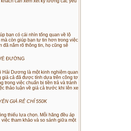
 khách cần xem xét kỹ lưỡng các yếu
úp bạn có cái nhìn tổng quan về lộ
 mà còn giúp bạn tự tin hơn trong việc
n đã nắm rõ thông tin, họ cũng sẽ
O VÉ ĐƯỜNG
i đi Hải Dương là một kinh nghiệm quan
 giá cả đã được tính dựa trên công tơ
 trong việc chuẩn bị tiền trả và tránh
c thảo luận về giá cả trước khi lên xe
YÊN GIÁ RẺ CHỈ 550K
ông thiếu lựa chọn. Mỗi hãng đều áp
, việc tham khảo và so sánh giữa một