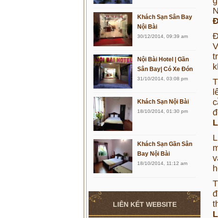
g
N
Khách Sạn Sân Bay
Đ
Nội Bài
Đ
30/12/2014, 09:39 am
V
t
Nội Bài Hotel | Gần
k
Sân Bay| Có Xe Đón
31/10/2014, 03:08 pm
T
l
c
Khách Sạn Nội Bài
đ
18/10/2014, 01:30 pm
L
L
Khách Sạn Gần Sân
m
Bay Nội Bài
v
18/10/2014, 11:12 am
h
T
đ
t
LIÊN KẾT WEBSITE
L