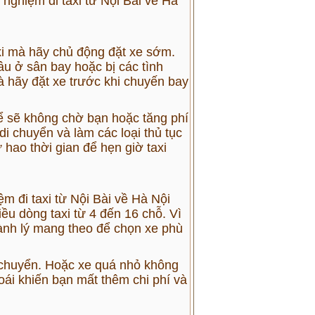
 nghiệm đi taxi từ Nội Bài về Hà
xi mà hãy chủ động đặt xe sớm.
âu ở sân bay hoặc bị các tình
 là hãy đặt xe trước khi chuyến bay
thể sẽ không chờ bạn hoặc tăng phí
di chuyển và làm các loại thủ tục
 hao thời gian để hẹn giờ taxi
iệm đi
taxi từ Nội Bài về Hà Nội
ều dòng taxi từ 4 đến 16 chỗ. Vì
hành lý mang theo để chọn xe phù
i chuyển. Hoặc xe quá nhỏ không
oái khiến bạn mất thêm chi phí và