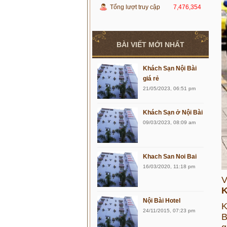
Tổng lượt truy cập
7,476,354
BÀI VIẾT MỚI NHẤT
Khách Sạn Nội Bài
giá rẻ
21/05/2023, 06:51 pm
Khách Sạn ở Nội Bài
09/03/2023, 08:09 am
Khach San Noi Bai
16/03/2020, 11:18 pm
V
K
Nội Bài Hotel
K
24/11/2015, 07:23 pm
B