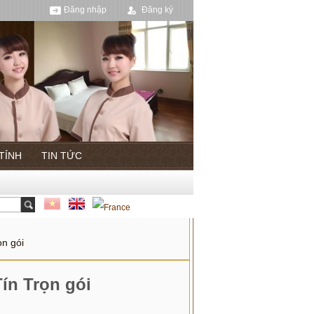
Đăng nhập
Đăng ký
 TỈNH
TIN TỨC
ọn gói
Tín Trọn gói