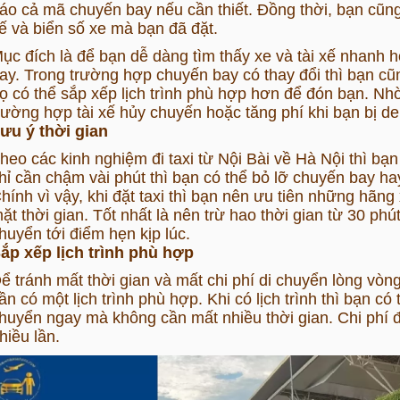
áo cả mã chuyến bay nếu cần thiết. Đồng thời, bạn cũng n
ế và biển số xe mà bạn đã đặt.
ục đích là để bạn dễ dàng tìm thấy xe và tài xế nhanh 
ay. Trong trường hợp chuyến bay có thay đổi thì bạn cũn
ọ có thể sắp xếp lịch trình phù hợp hơn để đón bạn. Nh
rường hợp tài xế hủy chuyến hoặc tăng phí khi bạn bị de
ưu ý thời gian
heo các kinh nghiệm đi taxi từ Nội Bài về Hà Nội thì bạn 
hỉ cần chậm vài phút thì bạn có thể bỏ lỡ chuyến bay ha
hính vì vậy, khi đặt taxi thì bạn nên ưu tiên những hã
ặt thời gian. Tốt nhất là nên trừ hao thời gian từ 30 ph
huyển tới điểm hẹn kịp lúc.
ắp xếp lịch trình phù hợp
ể tránh mất thời gian và mất chi phí di chuyển lòng vò
ần có một lịch trình phù hợp. Khi có lịch trình thì bạn có 
huyển ngay mà không cần mất nhiều thời gian. Chi phí đi
hiều lần.