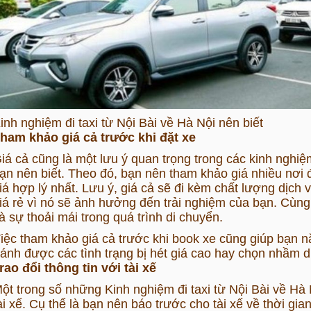
inh nghiệm đi taxi từ Nội Bài về Hà Nội nên biết
ham khảo giá cả trước khi đặt xe
iá cả cũng là một lưu ý quan trọng trong các kinh nghiệ
ạn nên biết. Theo đó, bạn nên tham khảo giá nhiều nơi
iá hợp lý nhất. Lưu ý, giá cả sẽ đi kèm chất lượng dịch
iá rẻ vì nó sẽ ảnh hưởng đến trải nghiệm của bạn. Cùng 
à sự thoải mái trong quá trình di chuyển.
iệc tham khảo giá cả trước khi book xe cũng giúp bạn n
ránh được các tình trạng bị hét giá cao hay chọn nhầm 
rao đổi thông tin với tài xế
ột trong số những Kinh nghiệm đi taxi từ Nội Bài về Hà Nộ
ài xế. Cụ thể là bạn nên báo trước cho tài xế về thời gi