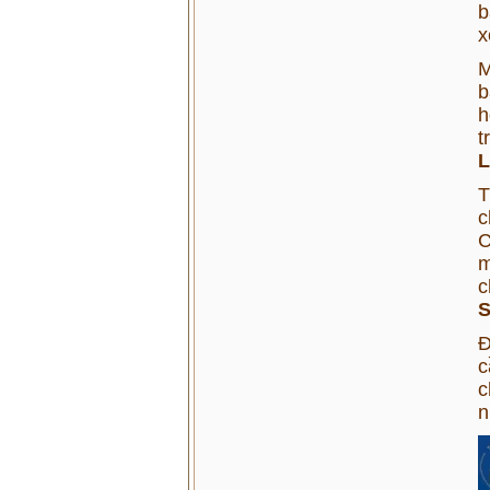
b
x
M
b
h
t
L
T
c
C
m
c
S
Đ
c
c
n