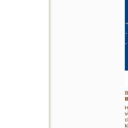
B
B
H
v
c
k