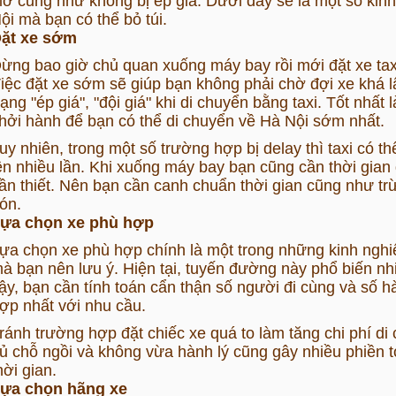
iờ cũng như không bị ép giá. Dưới đây sẽ là một số kinh
ội mà bạn có thể bỏ túi.
ặt xe sớm
ừng bao giờ chủ quan xuống máy bay rồi mới đặt xe ta
iệc đặt xe sớm sẽ giúp bạn không phải chờ đợi xe khá l
rạng "ép giá", "đội giá" khi di chuyển bằng taxi. Tốt nhất
hởi hành để bạn có thể di chuyển về Hà Nội sớm nhất.
uy nhiên, trong một số trường hợp bị delay thì taxi có 
ên nhiều lần. Khi xuống máy bay bạn cũng cần thời gian 
ần thiết. Nên bạn cần canh chuẩn thời gian cũng như trừ
ón.
ựa chọn xe phù hợp
ựa chọn xe phù hợp chính là một trong những kinh ngh
à bạn nên lưu ý. Hiện tại, tuyến đường này phổ biến nhi
ậy, bạn cần tính toán cẩn thận số người đi cùng và số 
ợp nhất với nhu cầu.
ránh trường hợp đặt chiếc xe quá to làm tăng chi phí d
ủ chỗ ngồi và không vừa hành lý cũng gây nhiều phiền t
hời gian.
ựa chọn hãng xe