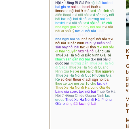
Nội đi Uông Bí Giá Rẻ
nội bài
taxi noi
bai gia re
noi bai hotel
thuê xe
limosine nội bài 9 chỗ
taxi liên tỉnh
số
điện thoại taxi nội bài
taxi sân bay nội
bài
taxi nội bài đi hải dương
noi bai
hostel
taxi nội bài
taxi nội bài 16 chỗ
nha nghi gan san bay noi bai
taxi nội
bài đi phủ lý
taxi đi nội bài
Kinh
nghiệm đi taxi từ Nội Bài về Hà Nội
nha nghi noi bai
nhà nghỉ nội bài
taxi
nội bài đi bắc ninh
xe buyt miễn phí
sân bay nội bài
taxi đi tỉnh
taxi nội bài
K
đi thái nguyên
taxi hà nội
Bảng Giá
Thuê Xe Hà Nội đi Bắc Ninh Giá Rẻ
T
khách sạn gần nội bài
taxi nội bài đi
quốc oai
Hướng Dẫn Thuê Xe Hà Nội
G
đi Sapa
Thuê Xe Hà Nội đi Quảng
b
Ninh Giá Rẻ
xe nội bài đi thái nguyên
Thuê Xe Hà Nội đi Cúc Phương Giá
g
Rẻ
số điện thoại khách sạn nội bài
g
thuê xe taxi nội bài 16 chỗ
taxi g7
Thuê Xe Hà Nội đi Hạ Long Giá Rẻ
v
bảng giá cước taxi nội bài
Thuê Xe Hà
Nội đi Đông Chiều Quảng Ninh
taxi
V
group
Thuê Xe Hà Nội đi Hải Phòng
Giá rẻ
tổng đài taxi nội bài
t
T
M
t