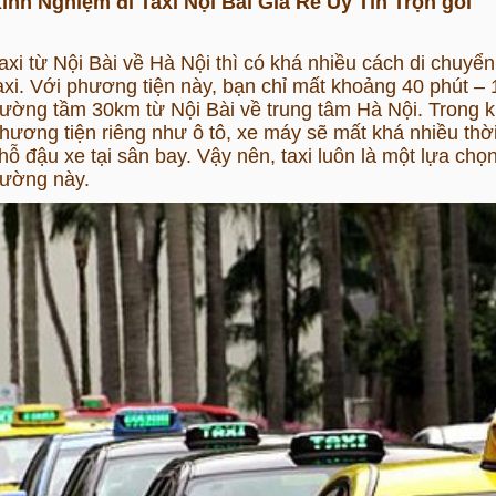
inh Nghiệm đi Taxi Nội Bài Giá Rẻ Uy Tín Trọn gói
axi từ Nội Bài về Hà Nội
thì có khá nhiều cách di chuyển 
axi. Với phương tiện này, bạn chỉ mất khoảng 40 phút – 
ường tầm 30km từ Nội Bài về trung tâm Hà Nội. Trong kh
hương tiện riêng như ô tô, xe máy sẽ mất khá nhiều thờ
hỗ đậu xe tại sân bay. Vậy nên, taxi luôn là một lựa chọn
ường này.