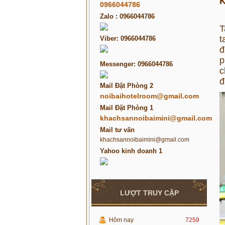
K
0966044786
Zalo : 0966044786
T
t
Viber: 0966044786
đ
p
Messenger: 0966044786
c
đ
Mail Đặt Phòng 2
noibaihotelroom@gmail.com
Mail Đặt Phòng 1
khachsannoibaimini@gmail.com
Mail tư vấn
khachsannoibaimini@gmail.com
Yahoo kinh doanh 1
LƯỢT TRUY CẬP
Hôm nay
7259