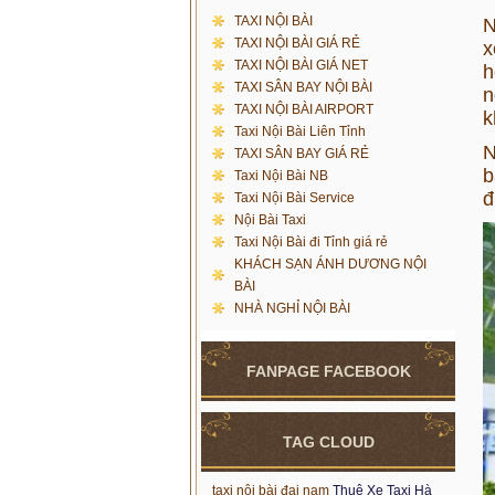
TAXI NỘI BÀI
N
TAXI NỘI BÀI GIÁ RẺ
x
TAXI NỘI BÀI GIÁ NET
h
TAXI SÂN BAY NỘI BÀI
n
TAXI NỘI BÀI AIRPORT
k
Taxi Nội Bài Liên Tỉnh
N
TAXI SÂN BAY GIÁ RẺ
b
Taxi Nội Bài NB
đ
Taxi Nội Bài Service
Nội Bài Taxi
Taxi Nội Bài đi Tỉnh giá rẻ
KHÁCH SẠN ÁNH DƯƠNG NỘI
BÀI
NHÀ NGHỈ NỘI BÀI
FANPAGE FACEBOOK
TAG CLOUD
taxi nội bài đại nam
Thuê Xe Taxi Hà