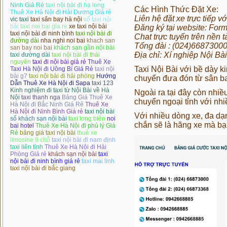
Ninh Giá Rẻ
taxi nội bài đi hạ long
Các Hình Thức Đặt Xe:
Thuê Xe Hà Nội đi Hải Dương Giá rẻ
Liên hệ đặt xe trực tiếp 
vic taxi
taxi sân bay hà nội
số taxi nội
bài
taxi noi bai gia re
xe taxi nội bài
Đăng ký tại website:
Form
taxi nội bài đi ninh bình
taxi nội bài đi
Chat trực tuyến trên nền
đường dài
nha nghi noi bai
khach san
Tổng đài : (024)6687300
san bay noi bai
khách sạn gần nội bài
Địa chỉ: Xí nghiệp Nội Bà
taxi đường dài
taxi nội bài đi thái
nguyên
taxi đi nội bài giá rẻ
Thuê Xe
Taxi Nội Bài
với bề dày k
Taxi Hà Nội đi Uông Bí Giá Rẻ
taxi nội
bài g7
taxi nội bài đi hải phòng
Hướng
chuyển đưa đón từ sân ba
Dẫn Thuê Xe Hà Nội đi Sapa
taxi 123
Kinh nghiệm đi taxi từ Nội Bài về Hà
Ngoài ra tại đây còn nhiề
Nội
taxi thanh nga
Bảng Giá Thuê Xe
chuyển ngoại tỉnh với nh
Hà Nội đi Bắc Ninh Giá Rẻ
Thuê Xe
Hà Nội đi Ninh Bình Giá rẻ
taxi nội bài
Với nhiều dòng xe, đa d
số khách sạn nội bài
taxi long biên
noi
chắn sẽ là hãng xe mà bạn
bai hotel
Thuê Xe Hà Nội đi phủ lý Giá
Rẻ
bảng giá taxi nội bài
thuê xe
limosine 9 chỗ
taxi nội bài đi nam định
taxi liên tỉnh
Thuê Xe Hà Nội đi Hải
Phòng Giá rẻ
khách sạn nội bài
taxi
nội bài đi ninh bình giá rẻ
taxi mai linh
taxi nội bài đi bắc giang