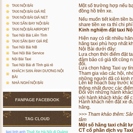
Một số trường hợp nếu bạn
TAXI NỘI BÀI
đồng hồ trên xe.
TAXI NỘI BÀI GIÁ RẺ
TAXI NỘI BÀI GIÁ NET
Nếu muốn tiết kiệm tiền 
TAXI SÂN BAY NỘI BÀI
share tiền xe ra thì chi phí
TAXI NỘI BÀI AIRPORT
Kinh nghiệm đặt taxi Nộ
Taxi Nội Bài Liên Tỉnh
Hiện nay có rất nhiều hãn
TAXI SÂN BAY GIÁ RẺ
hãng taxi phù hợp nhất kh
Taxi Nội Bài NB
Nội Bài dưới đây:
Taxi Nội Bài Service
Lựa chọn thời điểm đặt t
Nội Bài Taxi
đảm bảo có giá tốt cũng 
đổi.
Taxi Nội Bài đi Tỉnh giá rẻ
Lựa chọn hãng Taxi uy tín
KHÁCH SẠN ÁNH DƯƠNG NỘI
Tham gia vào các hội, nhó
BÀI
những người đã có kinh 
Lên kế hoạch bay trước khi
NHÀ NGHỈ NỘI BÀI
thống nhất được các điểm 
Đối với những hành khách 
với hành khách khác để ch
FANPAGE FACEBOOK
Hành khách nên đặt xe đư
hãng.
>>> Tham khảo thêm:
Sân
TAG CLOUD
tâm
Một số hãng taxi chất l
CT cổ phần dịch vụ Taxi
taxi linh anh
Thuê Xe Hà Nội đi Quảng