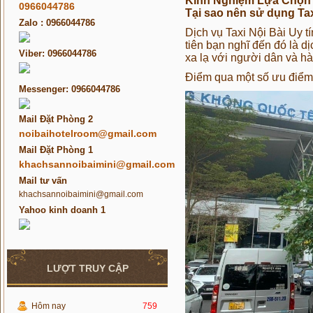
Kinh Nghiệm Lựa Chọn T
0966044786
Tại sao nên sử dụng Tax
Zalo : 0966044786
Dịch vụ Taxi Nội Bài Uy t
tiên bạn nghĩ đến đó là 
Viber: 0966044786
xa lạ với người dân và h
Điểm qua một số ưu điểm
Messenger: 0966044786
Mail Đặt Phòng 2
noibaihotelroom@gmail.com
Mail Đặt Phòng 1
khachsannoibaimini@gmail.com
Mail tư vấn
khachsannoibaimini@gmail.com
Yahoo kinh doanh 1
LƯỢT TRUY CẬP
Hôm nay
759