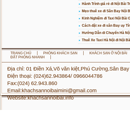
Hành Trình giá rẻ đi Nội Bài T
Mẹo thuê xe đi Sân Bay Nội B
Kinh Nghiệm đi Taxi Nội Bài G
Cách đặt xe đi sân Bay uy Tín
Hướng Dẫn di Chuyển Hà Nội 
Thuê Xe Taxi Hà Nội đi Nội Bà
TRANG CHỦ
PHÒNG KHÁCH SẠN
KHÁCH SẠN Ở NỘI BÀI
ĐẶT PHÒNG NHANH
Địa chỉ: 01 Điền Xá,Võ văn kiệt,Phú Cường,Sân Bay
Điện thoại: (024)62.943864/ 0966044786
Fax:(024) 62.943.860
Email:khachsannoibaimini@gmail.com
Website:
khachsannoibai.info