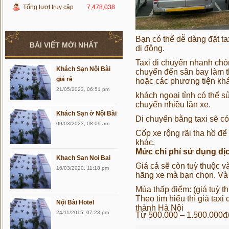
Tổng lượt truy cập
7,478,038
Bạn có thể dễ dàng đặt ta
BÀI VIẾT MỚI NHẤT
di động.
Taxi di chuyển nhanh chó
Khách Sạn Nội Bài
chuyển đến sân bay làm t
giá rẻ
hoặc các phương tiện khá
21/05/2023, 06:51 pm
khách ngoại tỉnh có thể sử
chuyển nhiều lần xe.
Khách Sạn ở Nội Bài
Di chuyển bằng taxi sẽ có
09/03/2023, 08:09 am
Cốp xe rộng rãi tha hồ để
khác.
Mức chi phí sử dụng dịc
Khach San Noi Bai
Giá cả sẽ còn tuỳ thuộc v
16/03/2020, 11:18 pm
hãng xe mà bạn chọn. Và 
Mùa thấp điểm: (giá tuỳ t
Theo tìm hiểu thì giá ta
Nội Bài Hotel
thành Hà Nội
24/11/2015, 07:23 pm
Từ 500.000 – 1.500.000đ/