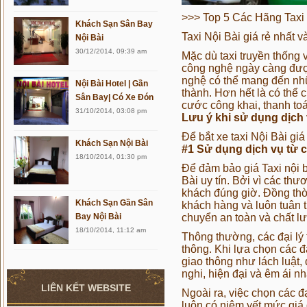
>>>
Top 5 Các Hãng Taxi
Khách Sạn Sân Bay
Taxi Nội Bài giá rẻ nhất v
Nội Bài
30/12/2014, 09:39 am
Mặc dù taxi truyền thống 
công nghệ ngày càng được
nghệ có thể mang đến nhữ
Nội Bài Hotel | Gần
thành. Hơn hết là có thể c
Sân Bay| Có Xe Đón
cước công khai, thanh toán
31/10/2014, 03:08 pm
Lưu ý khi sử dụng dịch v
Để bắt xe
taxi Nội Bài giá
Khách Sạn Nội Bài
#1 Sử dụng dịch vụ từ c
18/10/2014, 01:30 pm
Để đảm bảo giá Taxi nội b
Bài uy tín. Bởi vì các th
khách đúng giờ. Đồng thời
Khách Sạn Gần Sân
khách hàng và luôn tuân t
Bay Nội Bài
chuyển an toàn và chất l
18/10/2014, 11:12 am
Thông thường, các đại lý 
thông. Khi lựa chọn các đ
giao thông như lách luật, 
nghi, hiện đại và êm ái nh
LIÊN KẾT WEBSITE
Ngoài ra, việc chọn các đ
luôn có niêm yết mức giá 