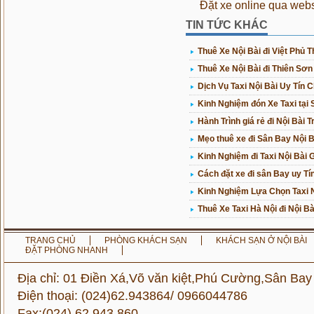
Đặt xe online qua webs
TIN TỨC KHÁC
Thuê Xe Nội Bài đi Việt Phủ
Thuê Xe Nội Bài đi Thiên Sơn
Dịch Vụ Taxi Nội Bài Uy Tín 
Kinh Nghiệm đón Xe Taxi tại 
Hành Trình giá rẻ đi Nội Bài T
Mẹo thuê xe đi Sân Bay Nội B
Kinh Nghiệm đi Taxi Nội Bài G
Cách đặt xe đi sân Bay uy Tín
Kinh Nghiệm Lựa Chọn Taxi N
Thuê Xe Taxi Hà Nội đi Nội Bà
TRANG CHỦ
PHÒNG KHÁCH SẠN
KHÁCH SẠN Ở NỘI BÀI
ĐẶT PHÒNG NHANH
Địa chỉ: 01 Điền Xá,Võ văn kiệt,Phú Cường,Sân Bay
Điện thoại: (024)62.943864/ 0966044786
Fax:(024) 62.943.860