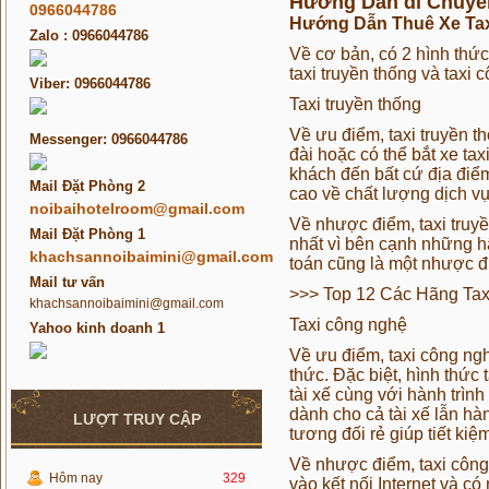
Hướng Dẫn di Chuyển
0966044786
Hướng Dẫn Thuê Xe Taxi 
Zalo : 0966044786
Về cơ bản, có 2 hình thức
taxi truyền thống và taxi
Viber: 0966044786
Taxi truyền thống
Về ưu điểm, taxi truyền th
Messenger: 0966044786
đài hoặc có thể bắt xe ta
khách đến bất cứ địa điể
Mail Đặt Phòng 2
cao về chất lượng dịch v
noibaihotelroom@gmail.com
Về nhược điểm, taxi truy
Mail Đặt Phòng 1
nhất vì bên cạnh những hã
khachsannoibaimini@gmail.com
toán cũng là một nhược đi
Mail tư vấn
>>>
Top 12 Các Hãng Tax
khachsannoibaimini@gmail.com
Taxi công nghệ
Yahoo kinh doanh 1
Về ưu điểm, taxi công ngh
thức. Đặc biệt, hình thức
tài xế cùng với hành trìn
dành cho cả tài xế lẫn hà
LƯỢT TRUY CẬP
tương đối rẻ giúp tiết ki
Về nhược điểm, taxi công 
Hôm nay
329
vào kết nối Internet và c