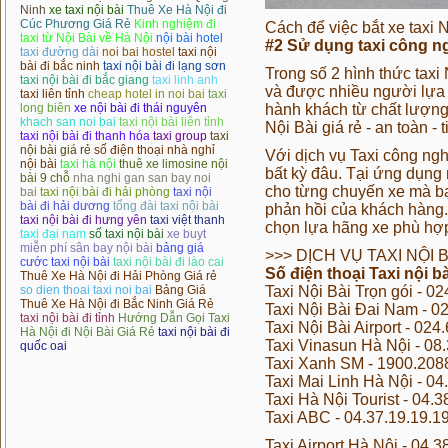
Ninh
xe taxi nội bài
Thuê Xe Hà Nội đi
Cúc Phương Giá Rẻ
Kinh nghiệm đi
Cách để việc bắt xe taxi Nộ
taxi từ Nội Bài về Hà Nội
nội bài hotel
#2 Sử dụng taxi công n
taxi đường dài
noi bai hostel
taxi nội
bài đi bắc ninh
taxi nội bài đi lạng sơn
Trong số 2 hình thức taxi
taxi nội bài đi bắc giang
taxi linh anh
và được nhiều người lựa 
taxi liên tỉnh
cheap hotel in noi bai
taxi
long biên
xe nội bài đi thái nguyên
hành khách từ chất lượng 
khach san noi bai
taxi nội bài liên tỉnh
Nội Bài giá rẻ - an toàn - 
taxi nội bài đi thanh hóa
taxi group
taxi
nội bài giá rẻ
số điện thoại nhà nghỉ
Với dịch vụ Taxi công ngh
nội bài
taxi hà nội
thuê xe limosine nội
bất kỳ đâu. Tại ứng dụng 
bài 9 chỗ
nha nghi gan san bay noi
cho từng chuyến xe mà bạ
bai
taxi nội bài đi hải phòng
taxi nội
bài đi hải dương
tổng đài taxi nội bài
phản hồi của khách hàng
taxi nội bài đi hưng yên
taxi việt thanh
chọn lựa hãng xe phù hợp 
taxi đại nam
số taxi nội bài
xe buyt
miễn phí sân bay nội bài
bảng giá
>>>
DỊCH VỤ TAXI NỘI B
cước taxi nội bài
taxi nội bài đi lào cai
Số điện thoại Taxi nội b
Thuê Xe Hà Nội đi Hải Phòng Giá rẻ
so dien thoai taxi noi bai
Bảng Giá
Taxi Nội Bài Trọn gói - 
Thuê Xe Hà Nội đi Bắc Ninh Giá Rẻ
Taxi Nội Bài Đai Nam - 
taxi nội bài đi tỉnh
Hướng Dẫn Gọi Taxi
Taxi Nội Bài Airport - 0
Hà Nội đi Nội Bài Giá Rẻ
taxi nội bài đi
Taxi Vinasun Hà Nội - 08
quốc oai
Taxi Xanh SM - 1900.208
Taxi Mai Linh Hà Nội - 0
Taxi Hà Nội Tourist - 04
Taxi ABC - 04.37.19.19.
Taxi Airport Hà Nội - 04