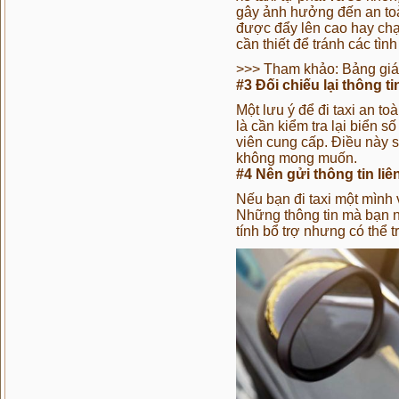
gây ảnh hưởng đến an toà
được đẩy lên cao hay chạy
cần thiết để tránh các tình
>>> Tham khảo:
Bảng giá
#3 Đối chiếu lại thông ti
Một lưu ý để đi taxi an to
là cần kiểm tra lại biển s
viên cung cấp. Điều này s
không mong muốn.
#4 Nên gửi thông tin li
Nếu bạn đi taxi một mình 
Những thông tin mà bạn nê
tính bổ trợ nhưng có thể t