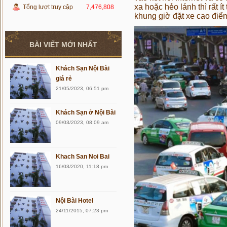
xa hoặc hẻo lánh thì rất í
Tổng lượt truy cập
7,476,808
khung giờ đặt xe cao điể
BÀI VIẾT MỚI NHẤT
Khách Sạn Nội Bài
giá rẻ
21/05/2023, 06:51 pm
Khách Sạn ở Nội Bài
09/03/2023, 08:09 am
Khach San Noi Bai
16/03/2020, 11:18 pm
Nội Bài Hotel
24/11/2015, 07:23 pm